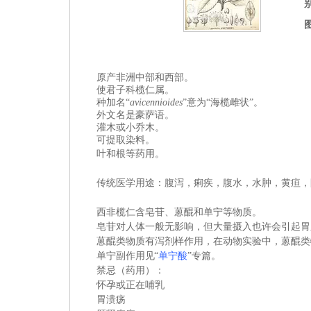
原产
非洲中部和西部
。
使君子
科
榄仁属
。
种加名“
avicennioides
”意为“海榄雌状”。
外文名是
豪萨语。
灌木或小乔木。
可提取染料。
叶和根等药用。
传统医学用途：腹泻，痢疾，腹水，水肿，黄疸，
西非榄仁含皂苷、蒽醌和单宁等物质。
皂苷对人体一般无影响，但大量摄入也许会引起胃
蒽醌类物质有泻剂样作用，在动物实验中，蒽醌类
单宁副作用见 “
单宁酸
”专篇。
禁忌（药用）：
怀孕或正在哺乳
胃溃疡