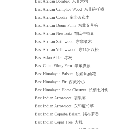
East African Bombax 东非木棉
East African Camphor Wood 东非碗托樟
East African Cordia 东非破布木
East African Doum Palm 东非叉茎棕
East African Newtonia 布氏牛顿豆
East African Satinwood 东非缎木
East African Yellowwood 东非罗汉松
East Asian Alder 赤杨
East China Filmy Fern 华东膜蕨
East Himalayan Balsam 锐齿凤仙花
East Himalayan Fir 西藏冷杉
East Himalayan Horse Chestnut 长柄七叶树
East Indian Arrowroot 裂果薯
East Indian Arrowroot 东印度竹芋
East Indian Copaiba Balsam 羯布罗香
East Indian Copal Tree 方榄