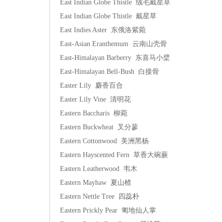
East Indian Globe Thistle 绒毛戴星草
East Indian Globe Thistle 戴星草
East Indies Aster 东俄洛紫菀
East-Asian Eranthemum 云南山壳骨
East-Himalayan Barberry 东喜马小檗
East-Himalayan Bell-Bush 白接骨
Easter Lily 麝香百合
Easter Lily Vine 清明花
Eastern Baccharis 柳菀
Eastern Buckwheat 叉分蓼
Eastern Cottonwood 美洲黑杨
Eastern Hayscented Fern 草香大碗蕨
Eastern Leatherwood 韦木
Eastern Mayhaw 夏山楂
Eastern Nettle Tree 四蕊朴
Eastern Prickly Pear 匍地仙人掌