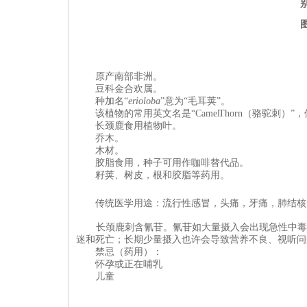
原产南部非洲。
豆科
金合欢属。
种加名“
erioloba
”意为“毛耳荚”。
该植物的常用英文名是“Camel Thorn（骆驼刺）”
长颈鹿
食用
植物叶。
乔木。
木材。
胶脂食用，种子可用作咖啡替代品。
籽荚、树皮，根
和
胶脂等
药用。
传统医学用途：流行性感冒，头痛，牙痛，肺结核
长颈鹿刺含氰苷。氰苷如大量摄入会出现急性中毒
迷和死亡；长期少量摄入也许会导致营养不良、视听问
禁忌（
药用
）：
怀孕或正在哺乳
儿童