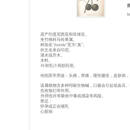
h
原产
印度尼西亚和菲律宾。
夹竹桃科
马铃果属
。
种加名“
foetida
”意为“臭”。
外文名来自
印尼。
灌木或乔木。
木料。
叶和
乳汁局部
药用。
传统医学用途：头痛，胃痛，慢性腿疮，皮肤病，
该属植物含多种吲哚生物碱，口服会引起低血压、
也有致幻等作用。
外用也许有吸收中毒或感染等风险。
禁忌：
怀孕或正在哺乳
心脏病