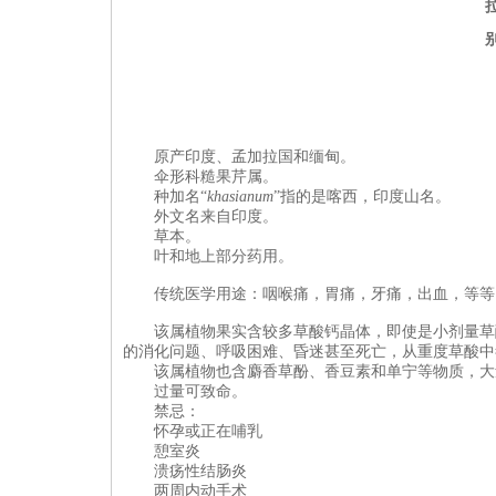
原产
印度、孟加拉
国
和缅甸
。
伞形科
糙果芹属
。
种加名“
khasianum
”指的是
喀西，
印度山名。
外文名来自印度。
草本
。
叶和地上部分药用。
传统医学用途：
咽喉痛，胃痛，牙痛，出血，
等等
该属植物果实含较多草酸钙晶体，即使是小剂量草
的消化问题、呼吸困难、昏迷甚至死亡，从重度草酸中
该属植物也含麝香草酚、香豆素和单宁等物质，大
过量可致命。
禁忌：
怀孕或正在哺乳
憩室炎
溃疡性结肠炎
两周内动手术