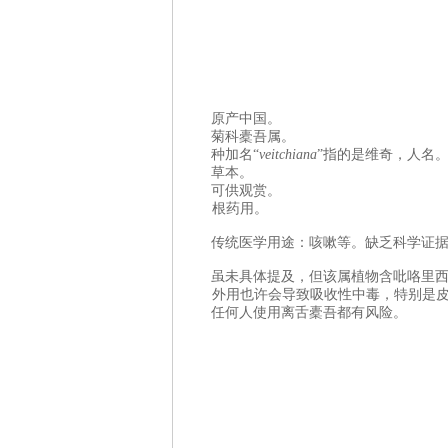
原产中国。
菊科橐吾属。
种加名“
veitchiana
”指的是维奇，人名
草本。
可供观赏。
根药用。
传统医学用途：咳嗽等。缺乏科学证
虽未具体提及，但该属植物含吡咯里
外用也许会导致吸收性中毒，特别是
任何人使用离舌橐吾都有风险。