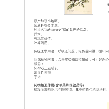
I
原产
加勒比地区
。
紫葳科栎铃木属。
种加名“
bahamensis
”指的是巴哈马岛。
乔木。
有观赏价值。
叶等
药用。
传统医学用途：呼吸道问题，胃肠道问题，循环问
该属植物有毒，含
萘醌类
物质
拉帕醇，可引起恶心
禁忌：
怀孕或正在哺乳
出血性疾病
手术
药物相互作用
(含草药和保健品等):
稀释
血液
药物
:
共剂应谨慎。
此类药物
包括华法林