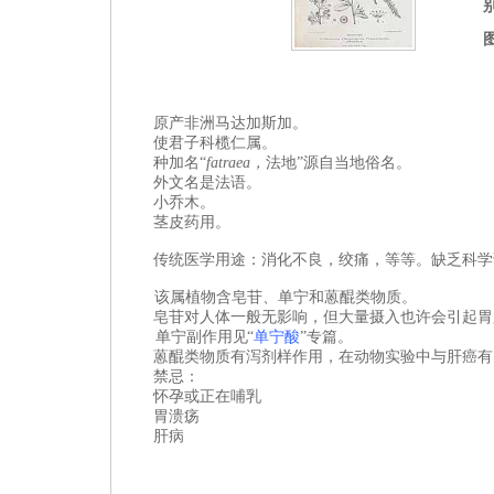
原产非洲马达加斯加
。
使君子
科
榄仁属
。
种加名“
fatraea
，
法地”源自当地俗名。
外文名是法语。
小乔木。
茎皮
药用。
传统医学用途：消化不良，绞痛，等等。缺乏科学
该属植物含皂苷、单宁和蒽醌类物质。
皂苷对人体一般无影响，但大量摄入也许会引起胃
单宁副作用见 “
单宁酸
”专篇。
蒽醌类物质有泻剂样作用，在动物实验中与肝癌有
禁忌：
怀孕或正在哺乳
胃溃疡
肝病