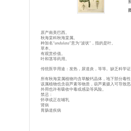
原产南美巴西。
秋海棠科
秋海棠属。
种加名“
undulata
”意为“波状”，指的是叶。
草本。
有观赏价值。
叶和茎等药用。
传统医学用途：
发热，尿道炎，
等等。缺乏科学证
所有秋海棠属植物均含草酸钙晶体，地下部分毒性
该属植物也含葫芦素等物质，葫芦素摄入可导致
恶
外用也许有吸收中毒或感染等风险。
禁忌：
怀孕或正在哺乳
肾病
胃肠道疾病