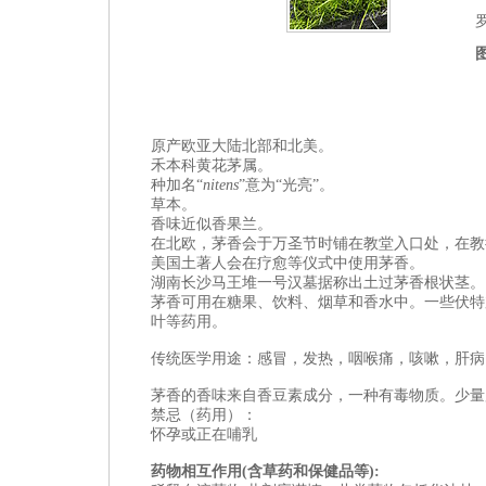
原产欧亚大陆北部和北美。
禾本
科黄花茅属
。
种加名“
nitens
”意为“光亮”。
草本。
香味近似
香果兰
。
在北欧，茅香会于万圣节时铺在教堂入口处，在教
美国土著人会在疗愈等仪式中使用茅香。
湖南长沙马王堆一号汉墓据称出土过茅香根状茎。
茅香可用在糖果、饮料、烟草和香水中。一些伏特
叶等药用。
传统医学用途：感冒，发热，咽喉痛，咳嗽，肝病
茅香的
香味来自香豆素成分，一种有毒物质。少量
禁忌（药用）：
怀孕或正在哺乳
药物相互作用
(
含草药和保健品等
):