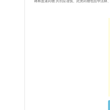
稀释血液药物:
共剂应谨慎。
此类药物包括华法林、