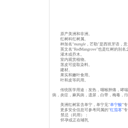
原产美洲和非洲。
红树科红树属。
种加名“
mangle，
芒勒”是西班牙语，意
英文名“Red Mangrove”也是红树的别
灌木或乔木。
室内观赏植物。
茎
皮可提取染料。
建材。
果实和嫩叶食用。
叶和皮
等
药用。
传统医学用途：发热，咽喉肿痛，哮
病，炎症，麻风病，遗尿，白带，梅毒，
美洲红树富含单宁，单宁见“
单宁酸
”
更多安全信息可参考同属的“
红茄苳
”
禁忌（药用）：
怀孕或正在哺乳