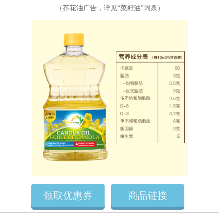
（芥花油广告，详见“
菜籽油
”词条）
领取优惠券
商品链接