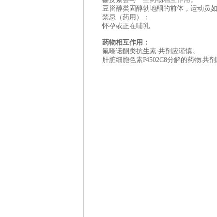
豆甾醇类固醇勃地酮的前体，运动员
禁忌（药用）：
怀孕或正在哺乳
药物相互作用：
氟喹诺酮类抗生素:
共剂应谨慎。
肝脏细胞色素P 4502C8
分解的药物
:
共剂