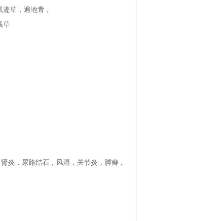
鼠迹草，遍地青，
钱草
，肾炎，尿路结石，风湿，关节炎，脚癣，