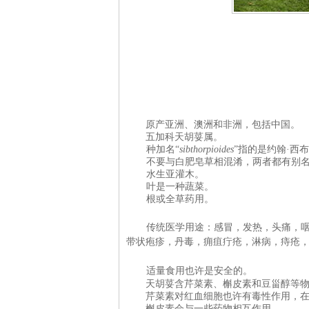
原产
亚洲、澳洲和非洲，包括中国。
五加科天胡荽属。
种加名“
sibthorpioides
”指的是约翰·西
不要与
白肥皂草相混淆，两者都有别名
水生亚灌木。
叶是一种蔬菜。
根或全草药用。
传统医学用途：感冒，发热，头痛，
带状疱疹，丹毒，痈疽疔疮，淋病，痔疮
适量食用也许是安全的。
天胡荽含芹菜素、槲皮素和豆甾醇等
芹菜素对红血细胞也许有毒性作用，
槲皮素会与一些
药物相互作用。