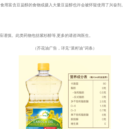
如食用富含豆甾醇的食物或摄入大量豆甾醇也许会被怀疑使用了兴奋剂。
应谨慎。
此类药物包括紫杉醇等,
更多的请咨询医生。
（芥花油广告，详见“
菜籽油
”词条）