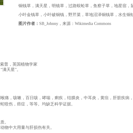
铜钱草，满天星，明镜草，过路蜈蚣草，鱼察子草，地星宿，
小叶金钱草，小叶破铜钱，野芹菜，草地沼泽铜钱草，水生铜
图片作者：
SB_Johnny，来源：Wikimedia Commons
布索普，英国植物学家
“满天星”
。
咽喉痛，咳嗽，百日咳，哮喘，痢疾，结膜炎，中耳炎，黄疸，肝脏疾病
，蛇咬伤，癌症，等等。
均
缺乏科学证据。
物质。
在动物中大用量与肝损伤有关。