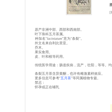
[
原产非洲
中部、西部和西南部
。
叶下珠科五月茶属。
种加名“
laciniatum
”意为“条裂”。
外文名来自
利比里亚。
乔木。
果实食用。
皮、叶和根等药用。
传统医学用途：肠道疾病，流产，壮阳，等等。
均
条裂五月茶含异黄酮，也许有雌激素样效应。
更多信息可参考 “
五月茶
”等同属植物专篇。
禁忌：
怀孕或正在哺乳