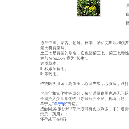
原产中国、蒙古、朝鲜、日本、哈萨克斯坦和俄罗
景天科费菜属。
土三七是费菜的别名，它也指菊三七，菊三七毒性
种加名“
aizoon
”意为“长生”。
肉质草本。
叶和嫩茎食用。
叶等药用。
传统医学用途：高血压，心律失常，心脏病，跌打
含单宁和氰化物等成分，短期适量食用也许无问题
长期摄入少量氰化物可导致营养不良、视听问题、
单宁见“
单宁酸
”专篇。
接触同属植物佛甲草汁液可有皮肤刺激，不知道费
禁忌（药用）：
怀孕或正在哺乳