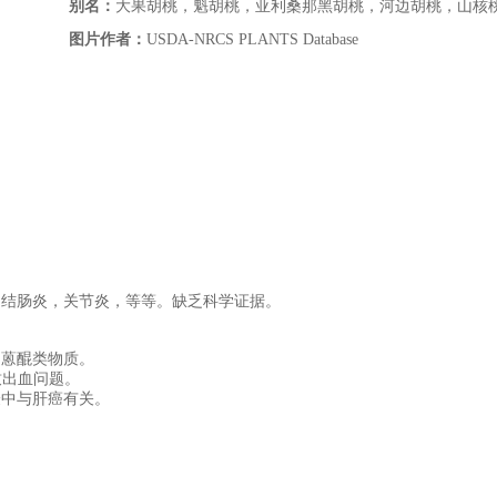
别名：
大果胡桃，魁胡桃，亚利桑那黑胡桃，河边胡桃，山核
图片作者：
USDA-NRCS PLANTS Database
，结肠炎，关节炎，等等。缺乏科学证据。
和蒽醌类物质。
致出血问题。
验中与肝癌有关。