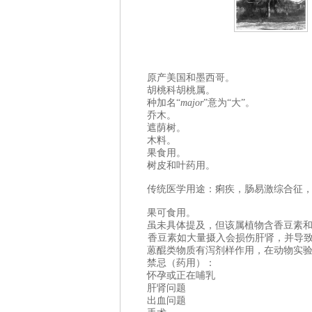
原产美国和
墨西哥
。
胡桃
科胡桃属。
种加名“
major
”意为“大”。
乔木。
遮荫树。
木料。
果食用。
树皮和叶
药用。
传统医学用途：痢疾，肠易激综合征
果可食用。
虽未具体提及，但该属植物含香豆素
香豆素如大量摄入会损伤肝肾，并导
蒽醌类物质有泻剂样作用，在动物实
禁忌（
药用
）：
怀孕或正在哺乳
肝肾问题
出血问题