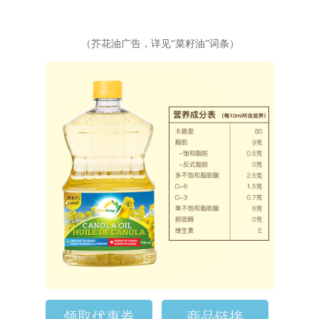
（芥花油广告，详见“
菜籽油
”词条）
领取优惠券
商品链接