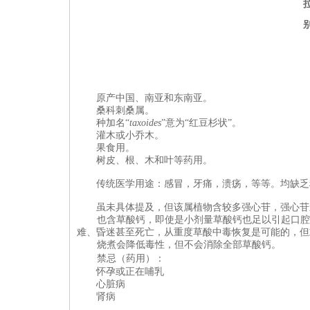
原产
中国、南亚和东南亚
。
桑
科刺桑属。
种加名“
taxoides
”意为“红豆杉状”。
灌木或小乔木。
果食用。
树皮、根、木和叶等
药用。
传统医学用途：感冒，牙痛，溃疡，等等。均缺乏
虽未具体提及，但该属植物含较多强心苷，强心苷
也含草酸钙，即使是小剂量草酸钙也足以引起口腔
难、昏迷甚至死亡，从重度草酸中毒恢复是可能的，但
烧煮会降低毒性，但不会消除全部草酸钙。
禁忌（药用）：
怀孕或正在哺乳
心脏病
肾病