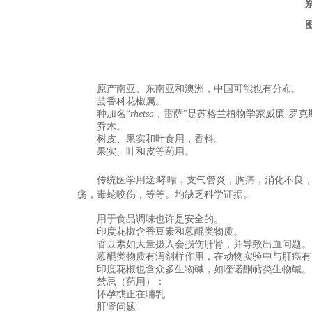
原产
南亚、东南亚和澳洲
，中国可能也有分布。
芸香科
花椒属
。
种加名“
rhetsa
，
雷萨”是苏格兰植物学家威廉·罗克
乔木。
树皮、果实和叶食用，香料
。
果实、叶和皮等药用
。
传统医学用途: 哮喘，支气管炎，胸痛，消化不
疡，毒蛇咬伤，等等。均缺乏科学证据。
用于食品调味也许是安全的。
印度
花椒含
香豆素和蒽醌类物质。
香豆素如大量摄入会损伤肝肾，并导致出血问题。
蒽醌类物质有泻剂样作用，在动物实验中与肝癌有
印度
花椒也含众多生物碱，如喹诺酮萜类生物碱。
禁忌（
药用
）：
怀孕或正在哺乳
肝肾问题