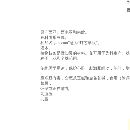
原产
西亚、西南亚和南欧。
豆科鹰爪豆属。
种加名“
junceum
”意为“灯芯草状”。
灌木。
植物枝条是做扫帚的材料。花可用于染料生产。茎
种子、花和全株药用。
传统医学用途：保护心脏，刺激肠蠕动，催吐，增
鹰爪豆有毒，含鹰爪豆碱和金雀花碱，食用（除调
禁忌：
怀孕或正在哺乳
高血压
儿童