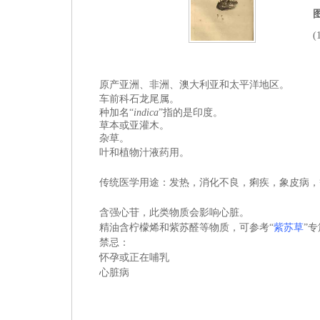
(
原产亚洲、非洲、澳大利亚和太平洋地区。
车前
科
石龙尾属
。
种加名“
indica
”指的是印度。
草本或亚灌木。
杂草。
叶和植物汁液药用。
传统医学用途：发热，消化不良，痢疾，象皮病，
含强心苷，此类物质会影响心脏。
精油含柠檬烯和紫苏醛等物质，可参考“
紫苏草
”
禁忌：
怀孕或正在哺乳
心脏病