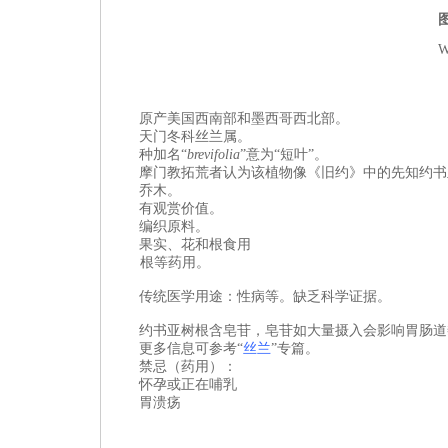
W
原产美国西南部和墨西哥西北部。
天门冬科
丝兰属
。
种加名“
brevifolia
”意为“
短叶
”。
摩门教拓荒者认为该植物像《旧约》中的先知约书
乔木。
有观赏价值。
编织原料。
果实、花和根食用
根等药用。
传统医学用途：性病等。缺乏科学证据。
约书亚树根含皂苷，皂苷如大量摄入会影响胃肠道
更多信息可参考“
丝兰
”专篇。
禁忌（药用）：
怀孕或正在哺乳
胃溃疡