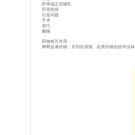
怀孕或正在哺乳
肝肾疾病
出血问题
手术
放疗
癫痫
药物相互作用：
稀释血液药物：共剂应谨慎。此类药物包括华法林、